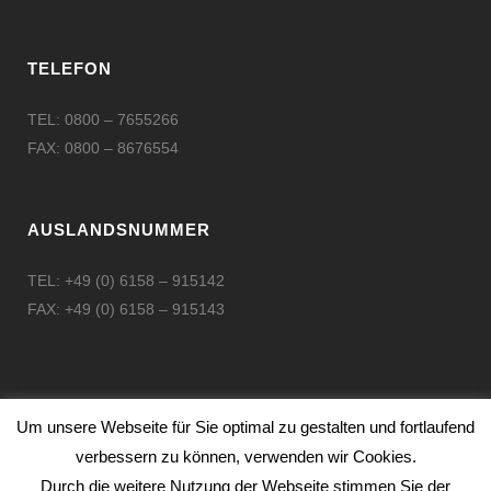
TELEFON
TEL: 0800 – 7655266
FAX: 0800 – 8676554
AUSLANDSNUMMER
TEL: +49 (0) 6158 – 915142
FAX: +49 (0) 6158 – 915143
Um unsere Webseite für Sie optimal zu gestalten und fortlaufend
verbessern zu können, verwenden wir Cookies.
KONTAKT
Durch die weitere Nutzung der Webseite stimmen Sie der