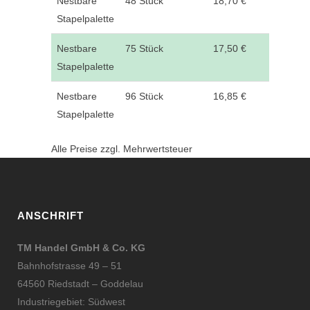
Nestbare
48 Stück
18,70 €
Stapelpalette
Nestbare
75 Stück
17,50 €
Stapelpalette
Nestbare
96 Stück
16,85 €
Stapelpalette
Alle Preise zzgl. Mehrwertsteuer
ANSCHRIFT
TM Handel GmbH & Co. KG
Bahnhofstrasse 49 – 51
64560 Riedstadt – Goddelau
Industriegebiet: Südwest