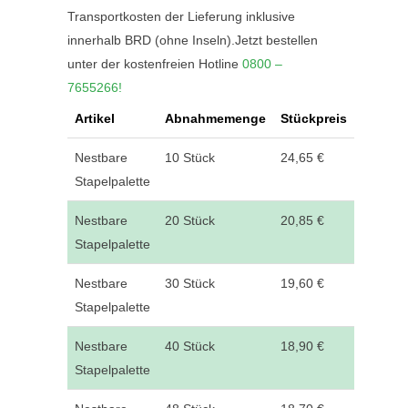
Transportkosten der Lieferung inklusive
innerhalb BRD (ohne Inseln).Jetzt bestellen
unter der kostenfreien Hotline
0800 –
7655266!
Artikel
Abnahmemenge
Stückpreis
Nestbare
10 Stück
24,65 €
Stapelpalette
Nestbare
20 Stück
20,85 €
Stapelpalette
Nestbare
30 Stück
19,60 €
Stapelpalette
Nestbare
40 Stück
18,90 €
Stapelpalette